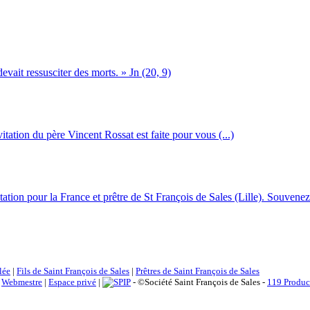
devait ressusciter des morts. » Jn (20, 9)
itation du père Vincent Rossat est faite pour vous (...)
tion pour la France et prêtre de St François de Sales (Lille). Souvenez-
lée
|
Fils de Saint François de Sales
|
Prêtres de Saint François de Sales
|
Webmestre
|
Espace privé
|
- ©Société Saint François de Sales -
119 Produc