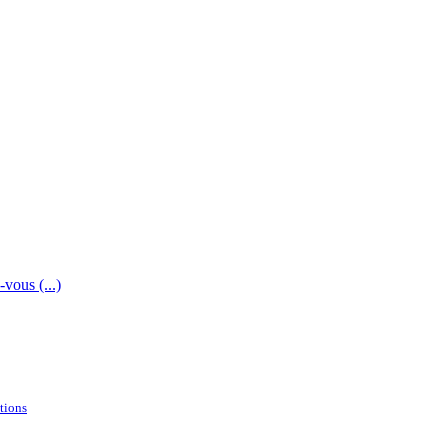
vous (...)
tions