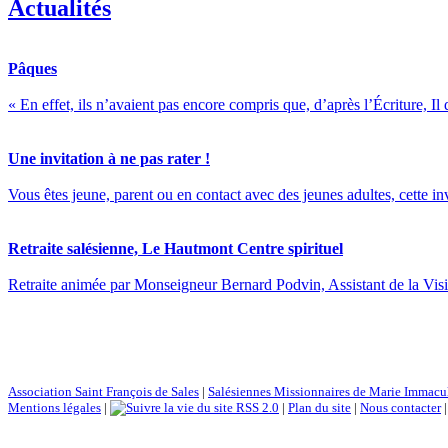
Actualités
Pâques
« En effet, ils n’avaient pas encore compris que, d’après l’Écriture, Il 
Une invitation à ne pas rater !
Vous êtes jeune, parent ou en contact avec des jeunes adultes, cette inv
Retraite salésienne, Le Hautmont Centre spirituel
Retraite animée par Monseigneur Bernard Podvin, Assistant de la Visita
Association Saint François de Sales
|
Salésiennes Missionnaires de Marie Immacu
Mentions légales
|
RSS 2.0
|
Plan du site
|
Nous contacter