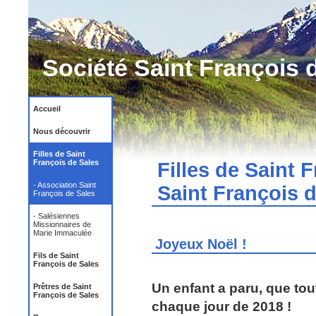
Société Saint François 
Accueil
Nous découvrir
Filles de Saint
François de Sales
Filles de Saint 
- Association Saint
Saint François d
François de Sales
- Salésiennes
Missionnaires de
Marie Immaculée
Joyeux Noël !
Fils de Saint
François de Sales
Un enfant a paru, que tou
Prêtres de Saint
François de Sales
chaque jour de 2018 !