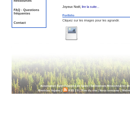
Ressources
Joyeux Noël,
lire la suite...
FAQ - Questions
fréquentes
Portfolio
Cliquez sur les images pour les agrandir.
Contact
|
Association Saint François de Sales
Salésiennes Missionnaires d
|
|
|
|
Mentions légales
RSS 2.0
Plan du site
Nous contacter
Webm