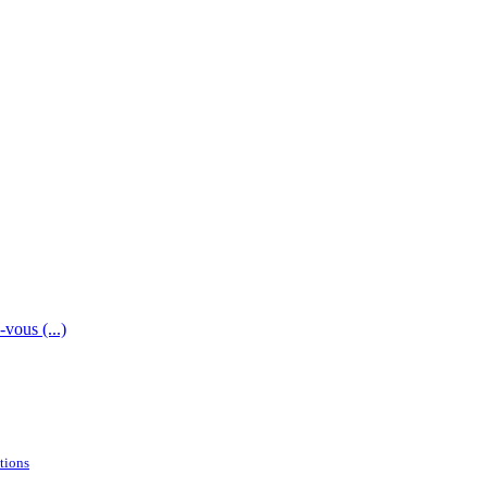
vous (...)
tions