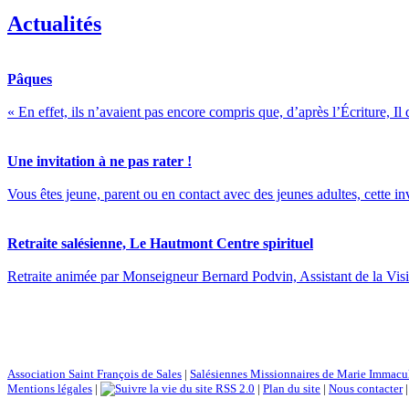
Actualités
Pâques
« En effet, ils n’avaient pas encore compris que, d’après l’Écriture, Il 
Une invitation à ne pas rater !
Vous êtes jeune, parent ou en contact avec des jeunes adultes, cette inv
Retraite salésienne, Le Hautmont Centre spirituel
Retraite animée par Monseigneur Bernard Podvin, Assistant de la Visita
Association Saint François de Sales
|
Salésiennes Missionnaires de Marie Immacu
Mentions légales
|
RSS 2.0
|
Plan du site
|
Nous contacter