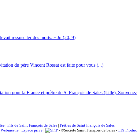
devait ressusciter des morts. » Jn (20, 9)
itation du père Vincent Rossat est faite pour vous (...)
tion pour la France et prêtre de St François de Sales (Lille). Souvenez-
lée
|
Fils de Saint François de Sales
|
Prêtres de Saint François de Sales
|
Webmestre
|
Espace privé
|
- ©Société Saint François de Sales -
119 Produc