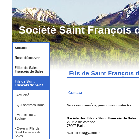
Société Saint François 
Accueil
Nous découvrir
Filles de Saint
François de Sales
Fils de Saint François 
Fils de Saint
François de Sales
Contact
- Actualité
- Qui sommes-nous ?
Nos coordonnées, pour nous contacter.
- Histoire de la
Société des Fils de Saint François de Sales
Société
22, rue de Varenne
75007 Paris
- Devenir Fils de
Saint François de
Mail : filssfs@yahoo.fr
Sales