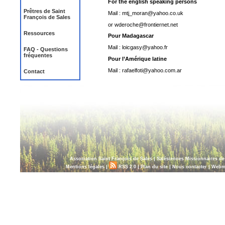
For the english speaking persons
Prêtres de Saint
Mail : mtj_moran@yahoo.co.uk
François de Sales
or wderoche@frontiernet.net
Ressources
Pour Madagascar
Mail : loicgasy@yahoo.fr
FAQ - Questions
fréquentes
Pour l’Amérique latine
Mail : rafaelfoti@yahoo.com.ar
Contact
|
Association Saint François de Sales
Salésiennes Missionnaires d
|
|
|
|
Mentions légales
RSS 2.0
Plan du site
Nous contacter
Webm